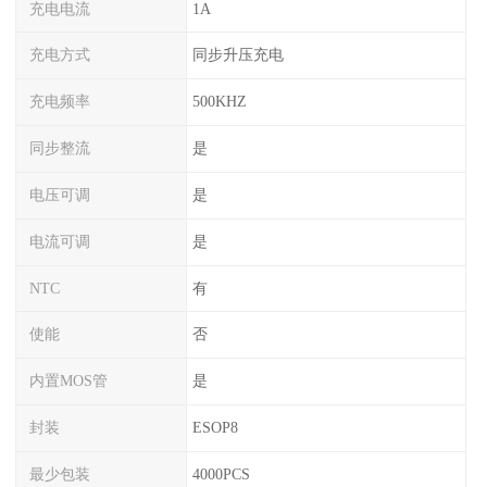
充电电流
1A
充电方式
同步升压充电
充电频率
500KHZ
同步整流
是
电压可调
是
电流可调
是
NTC
有
使能
否
内置MOS管
是
封装
ESOP8
最少包装
4000PCS