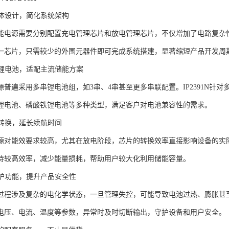
一体设计，简化系统架构
能电源需要分别配置充电管理芯片和放电管理芯片，不仅增加了电路复杂性，
一芯片，只需较少的外围元器件即可完成系统搭建，显著缩短产品开发周
串锂电池，适配主流储能方案
源普遍采用多串锂电池组，如3串、4串甚至更多串联配置。IP2391N针
锂电池、磷酸铁锂电池等多种类型，满足客户对电池兼容性的需求。
量转换，延长续航时间
源对能效要求较高，尤其在放电阶段，芯片的转换效率直接影响设备的实际使
持较高效率，减少能量损耗，帮助用户较大化利用储能容量。
保护功能，提升产品安全性
过程涉及复杂的电化学状态，一旦管理失控，可能导致电池过热、膨胀甚至安
电压、电流、温度等参数，异常时及时切断输出，守护设备和用户安全。