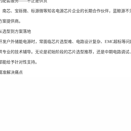
的配套服务——不止是供货
、南芯、宝砾微、标源微等知名电源芯片企业的长期合作伙伴，蓝鲸源不
方案提供商。
从选型到方案落地
开发户外储能电源时，常面临芯片选型难、电路设计复杂、EMC超标等
供专业的技术辅导。无论是初始阶段的芯片选型推荐，还是中期电路调试
都能给予针对性支持。
精准解决痛点