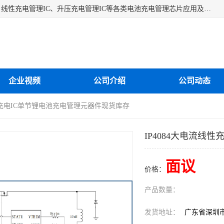
深圳市蓝鲸源科技有限公司是一家专注于开关型充电管理IC、线性充电管理IC、升压充电管理IC等各类电池充电管理芯片应用及芯片销售的企业，多年来公司为众多企业解决充电应用难题，设计缺陷，EMC超量等问题，是一家以充电技术指导为核心的充电芯片销售公司。
企业视频
公司介绍
公司动态
线性充电IC单节锂电池充电管理元器件现货库存
IP4084大电流线
面议
价格：
产品数量：
发货地址：
广东省深圳