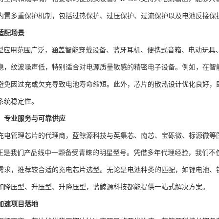
内置多重保护机制，包括过热保护、过压保护、过流保护以及电池反接保
适配场景
4的典型应用范围广泛，涵盖智能穿戴设备、蓝牙耳机、便携式音箱、电动玩
稳，纹波噪声低，特别适合对电源质量敏感的精密电子设备。例如，在智能穿
避免因过充或欠充导致电池寿命缩短。此外，芯片的散热设计优化良好，
系统稳定性。
：专业服务与可靠供应
充电管理芯片的代理商，蓝鲸源科技与英集芯、南芯、宝砾微、标源微等
084正是我们产品线中一颗备受青睐的明星型号。凭借多年代理经验，我们
需求，推荐较合适的充电芯片选型。无论是电池种类的匹配，如锂电池、
如降压型、升压型、升降压型，蓝鲸源科技都能提供一站式解决方案。
加速项目落地