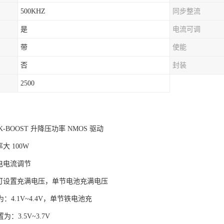
500KHZ
同步整流
是
电流可调
带
使能
否
封装
2500
CK-BOOST 升降压功率 NMOS 驱动
大 100W
电电流调节
阻可设置充满电压，单节电池充满电压
：4.1V~4.4V，单节铁电池充
：3.5V~3.7V