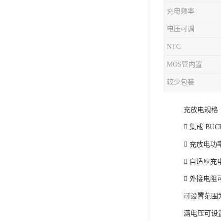
充电频率
充电芯片
电压可调
NTC
MOS管内置
较少包装
充放电规格
 集成 BU
 充放电功率
 自适应充
 外接电
可设置范围为
满电压可设置为