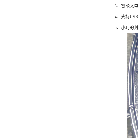
3、智能充
4、支持US
5、小巧的封