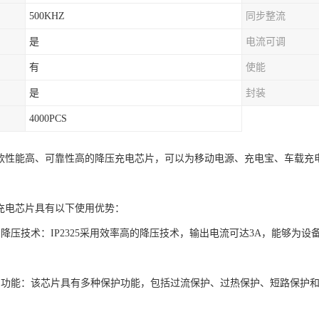
500KHZ
同步整流
是
电流可调
有
使能
是
封装
4000PCS
5是一款性能高、可靠性高的降压充电芯片，可以为移动电源、充电宝、车载
降压充电芯片具有以下使用优势：
的降压技术：IP2325采用效率高的降压技术，输出电流可达3A，能够为
护功能：该芯片具有多种保护功能，包括过流保护、过热保护、短路保护