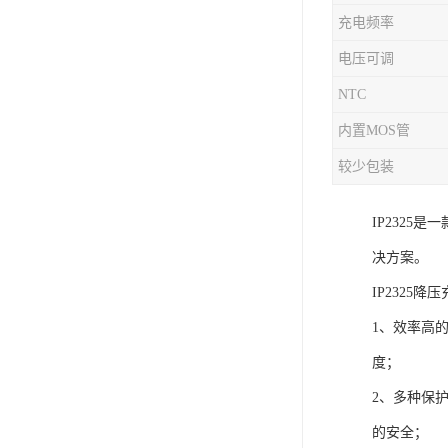
充电频率
充电芯片
电压可调
NTC
内置MOS管
较少包装
IP232
决方案。
IP2325
1、效率高
度；
2、多种保
的安全；