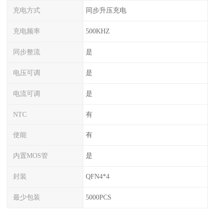
充电方式
同步升压充电
充电频率
500KHZ
同步整流
是
电压可调
是
电流可调
是
NTC
有
使能
有
内置MOS管
是
封装
QFN4*4
最少包装
5000PCS