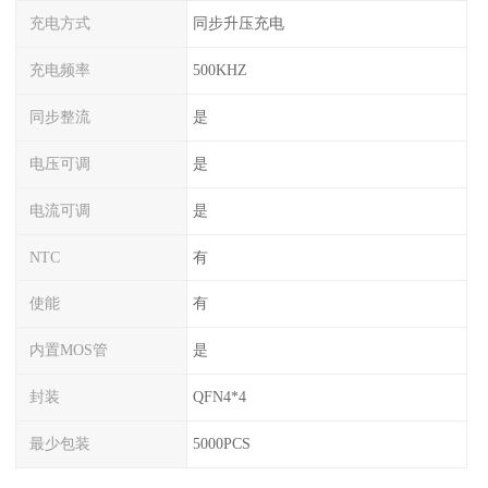
充电方式
同步升压充电
充电频率
500KHZ
同步整流
是
电压可调
是
电流可调
是
NTC
有
使能
有
内置MOS管
是
封装
QFN4*4
最少包装
5000PCS