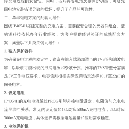
障充电过程的安全性。同时，芯片具备电池反接保护功能，可避免
因电池安装错误导致的损坏，提升了产品的可靠性。
二、单串锂电方案的配套元器件
围绕IP4054H搭建完整的充电方案，需要配套合理的元器件组合。蓝
鲸源科技依托多年行业经验，为客户提供经过验证的成熟配套方
案，涵盖以下几类关键元器件：
1. 输入保护器件
为确保充电过程的稳定性，建议在输入端添加适当的TVS管和滤波电
容，以吸收可能出现的浪涌电压和杂波干扰。推荐的TVS管型号需满
足5V工作电压要求，电容值则根据实际应用场景选择10μF至22μF的
陶瓷电容。
2. 设定电阻
IP4054H的充电电流通过PROG引脚外接电阻设定，电阻值与充电电
流呈线性关系。常见的设定值如1kΩ对应500mA充电电流，2kΩ对应
300mA充电电流，具体选择需根据电池容量和应用需求确定。
3. 电池保护板