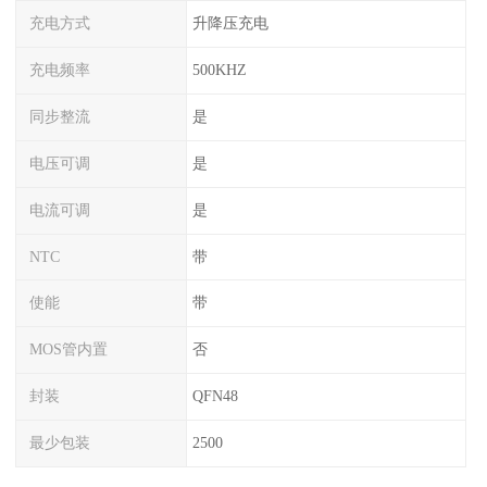
充电方式
升降压充电
充电频率
500KHZ
同步整流
是
电压可调
是
电流可调
是
NTC
带
使能
带
MOS管内置
否
封装
QFN48
最少包装
2500