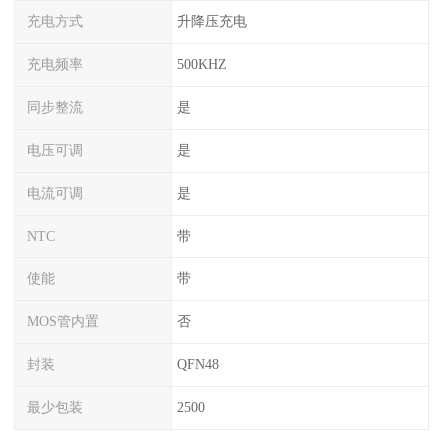
充电方式
升降压充电
充电频率
500KHZ
同步整流
是
电压可调
是
电流可调
是
NTC
带
使能
带
MOS管内置
否
封装
QFN48
最少包装
2500