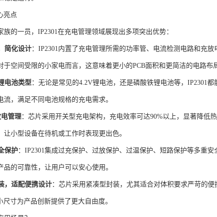
核心亮点
家族的一员，IP2301在充电管理领域展现出多项突出优势：
，简化设计
：IP2301内置了充电管理所需的功率管、电流检测电路和充
对于空间受限的小家电而言，这意味着更小的PCB面积和更简洁的电路布
锂电池类型
：无论是常见的4.2V锂电池，还是磷酸铁锂电池等，IP230
电流，满足不同电池规格的充电需求。
放电管理
：芯片采用开关型充电架构，充电效率可达90%以上，显著降低
，让小型设备在待机或工作时表现更出色。
全保护
：IP2301集成过充保护、过放保护、过温保护、短路保护等多重
产品的可靠性，让用户可以安心使用。
装，适配便携设计
：芯片采用紧凑型封装，尤其适合对体积要求严苛的便
的微小尺寸为产品创新提供了更大自由度。