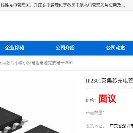
深圳市蓝鲸源科技有限公司是一家专注于开关型充电管理IC、线性充电管理IC、升压充电管理IC等各类电池充电管理芯片应用及芯片销售的企业，多年来公司为众多企业解决充电应用难题，设计缺陷，EMC超量等问题，是一家以充电技术指导为核心的充电芯片销售公司。
企业视频
公司介绍
公司动态
充电管理芯片小型小家电锂电池充放电一体IC
IP2301英集芯充
面议
价格：
产品数量：
发货地址：
广东省深圳