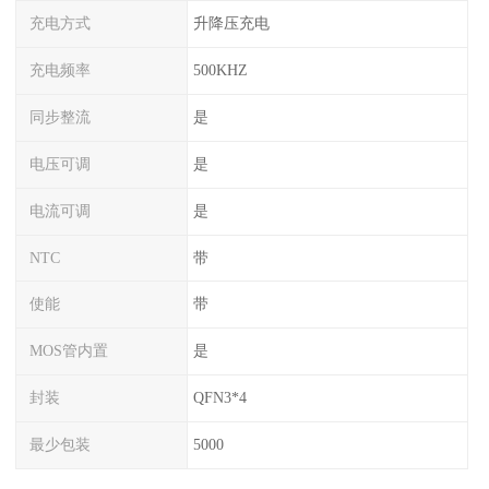
充电方式
升降压充电
充电频率
500KHZ
同步整流
是
电压可调
是
电流可调
是
NTC
带
使能
带
MOS管内置
是
封装
QFN3*4
最少包装
5000