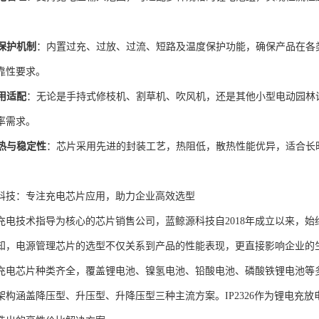
保护机制
：内置过充、过放、过流、短路及温度保护功能，确保产品在各
靠性要求。
用适配
：无论是手持式修枝机、割草机、吹风机，还是其他小型电动园林设备
率需求。
热与稳定性
：芯片采用先进的封装工艺，热阻低，散热性能优异，适合长
科技：专注充电芯片应用，助力企业高效选型
充电技术指导为核心的芯片销售公司，蓝鲸源科技自2018年成立以来，
知，电源管理芯片的选型不仅关系到产品的性能表现，更直接影响企业的
充电芯片种类齐全，覆盖锂电池、镍氢电池、铅酸电池、磷酸铁锂电池等
架构涵盖降压型、升压型、升降压型三种主流方案。IP2326作为锂电充