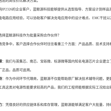
选出的高性价比解决方案。
购IP2326的企业客户，蓝鲸源科技能够提供从选型指导、方案设计到样
电电路应用经验，可以协助客户解决充电应用中的设计难点、EMC干扰
选择蓝鲸源科技作为批量采购合作伙伴？
场竞争中，客户选择合作伙伴时往往看重三个方面：产品品质、技术支持
障
：我们与英集芯、南芯、宝砾微、标源微等国内知名电源芯片企业建立了长
厂正品，品质可追溯。
持
：作为中间环节代理商，蓝鲸源不仅能帮助原厂解决技术辅导问题，更
工具这类对电源性能要求较高的产品，我们的工程师能根据实际工况给出
力
：凭借良好的供应链体系和库存管理，蓝鲸源能够满足客户大批量、持