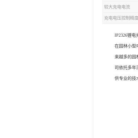
较大充电电流
充电芯片
充电电压控制精
IP2326
在园林小型
来越多的园
司依托多年
供专业的技