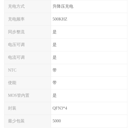
充电方式
升降压充电
充电频率
500KHZ
同步整流
是
电压可调
是
电流可调
是
NTC
带
使能
带
MOS管内置
是
封装
QFN3*4
最少包装
5000