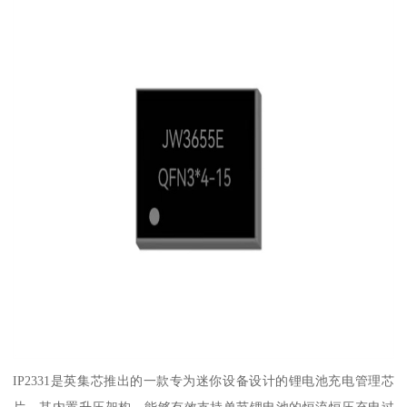
IP2331是英集芯推出的一款专为迷你设备设计的锂电池充电管理芯
片。其内置升压架构，能够有效支持单节锂电池的恒流恒压充电过