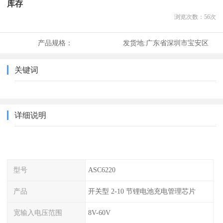
库存
浏览次数：
56
次
产品规格：
发货地:
广东省深圳市宝安区
关键词
详细说明
型号
ASC6220
产品
开关型 2-10 节锂电池充电管理芯片
宽输入电压范围
8V-60V