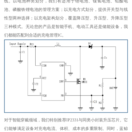
线。以电池种类划分，我们有适用于锂电池、镍氢电池、铅酸电
池、磷酸铁锂电池的管理方案；以充电方式划分，提供开关型与线
性型两种选择；以充电架构划分，覆盖降压型、升压型、升降压型
三种模式。无论您的产品是智能手机、电动工具还是储能设备，我
们都能匹配到合适的充电管理IC。
对于智能穿戴领域，我们特别推荐IP2331与同类小封装升压芯片。它
们能够满足设备对充电电流、体积、成本的多重限制。同时，蓝鲸