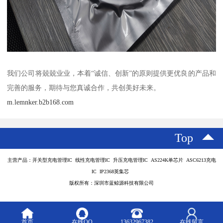
我们公司将兢兢业业，本着“诚信、创新”的原则提供更优良的产品和
完善的服务，期待与您真诚合作，共创美好未来。
m.lemnker.b2b168.com
Top
主营产品：开关型充电管理IC 线性充电管理IC 升压充电管理IC AS224K单芯片 ASC6213充电
IC IP2368英集芯
版权所有：深圳市蓝鲸源科技有限公司
首页
在线QQ
13632967382
在线留言