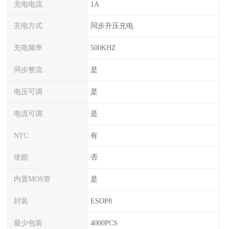
充电电流
1A
充电方式
同步升压充电
充电频率
500KHZ
同步整流
是
电压可调
是
电流可调
是
NTC
有
使能
否
内置MOS管
是
封装
ESOP8
最少包装
4000PCS