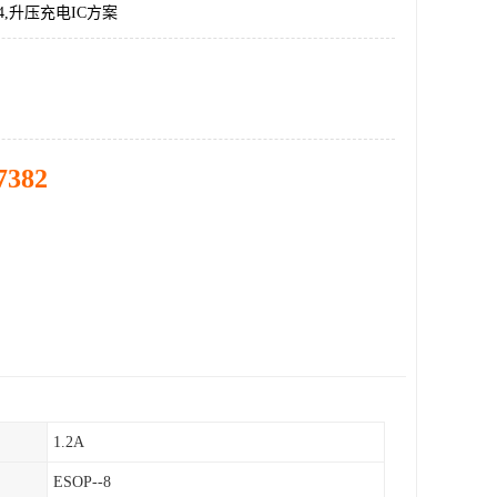
04,升压充电IC方案
7382
1.2A
ESOP--8