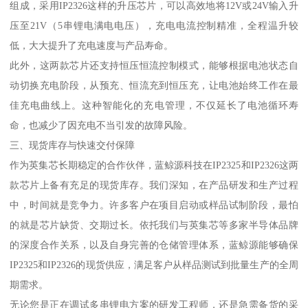
组成，采用IP2326这样的升压芯片，可以高效地将12V或24V输入升
压至21V（5串锂电满电电压），充电电流控制精准，全程温升较
低，大大提升了充电速度与产品寿命。
此外，这两款芯片还支持恒压恒流控制模式，能够根据电池状态自
动切换充电阶段，从预充、恒流充到恒压充，让电池始终工作在最
佳充电曲线上。这种智能化的充电管理，不仅延长了电池循环寿
命，也减少了因充电不当引发的故障风险。
三、现货库存与快速交付保障
作为英集芯长期稳定的合作伙伴，蓝鲸源科技在IP2325和IP2326这两
款芯片上备有充足的现货库存。我们深知，在产品研发和生产过程
中，时间就是竞争力。许多客户在项目启动或样品试制阶段，最怕
的就是芯片缺货、交期过长。依托我们与英集芯等多家半导体品牌
的深度合作关系，以及自身完善的仓储管理体系，蓝鲸源能够确保
IP2325和IP2326的现货供应，满足客户从样品测试到批量生产的全周
期需求。
无论您是正在调试多串锂电方案的研发工程师，还是急需备货的采