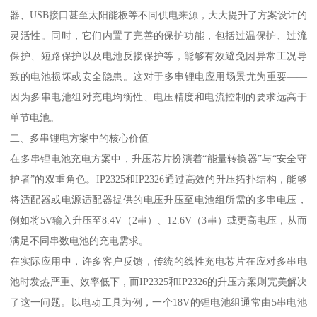
器、USB接口甚至太阳能板等不同供电来源，大大提升了方案设计的
灵活性。同时，它们内置了完善的保护功能，包括过温保护、过流
保护、短路保护以及电池反接保护等，能够有效避免因异常工况导
致的电池损坏或安全隐患。这对于多串锂电应用场景尤为重要——
因为多串电池组对充电均衡性、电压精度和电流控制的要求远高于
单节电池。
二、多串锂电方案中的核心价值
在多串锂电池充电方案中，升压芯片扮演着“能量转换器”与“安全守
护者”的双重角色。IP2325和IP2326通过高效的升压拓扑结构，能够
将适配器或电源适配器提供的电压升压至电池组所需的多串电压，
例如将5V输入升压至8.4V（2串）、12.6V（3串）或更高电压，从而
满足不同串数电池的充电需求。
在实际应用中，许多客户反馈，传统的线性充电芯片在应对多串电
池时发热严重、效率低下，而IP2325和IP2326的升压方案则完美解决
了这一问题。以电动工具为例，一个18V的锂电池组通常由5串电池