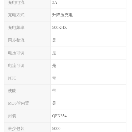
充电电流
3A
充电方式
升降压充电
充电频率
500KHZ
同步整流
是
电压可调
是
电流可调
是
NTC
带
使能
带
MOS管内置
是
封装
QFN3*4
最少包装
5000