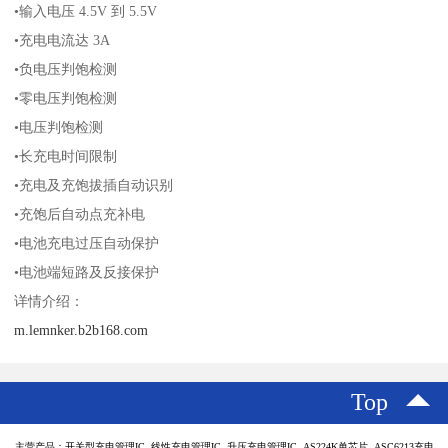
•输入电压 4.5V 到 5.5V
•充电电流达 3A
•负电压判饱检测
•零电压判饱检测
•电压判饱检测
•长充电时间限制
•充电及充饱拔插自动识别
•充饱后自动点充补电
•电池充电过压自动保护
•电池端短路及反接保护
详情介绍：
m.lemnker.b2b168.com
Top
主营产品：开关型充电管理IC 线性充电管理IC 升压充电管理IC AS224K单芯片 ASC6213充电