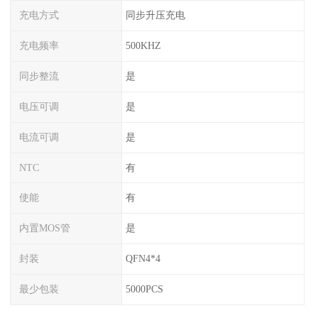
充电方式
同步升压充电
充电频率
500KHZ
同步整流
是
电压可调
是
电流可调
是
NTC
有
使能
有
内置MOS管
是
封装
QFN4*4
最少包装
5000PCS