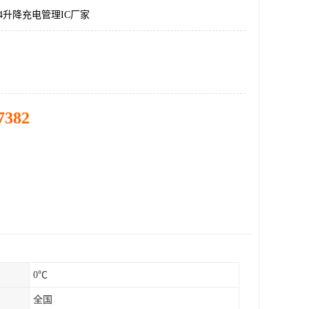
14升降充电管理IC厂家
7382
0℃
全国