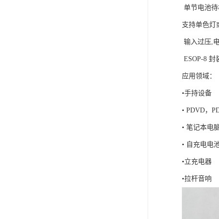
单节电池待
支持单色灯或
输入过压,电
ESOP-8 封
应用领域：
•手
• PD
• 笔
• 自充
•立充电器
•拉杆音响