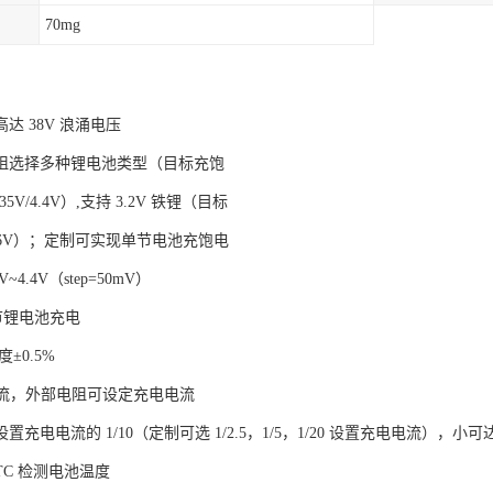
70mg
达 38V 浪涌电压
阻选择多种锂电池类型（目标充饱
4.35V/4.4V）,支持 3.2V 铁锂（目标
.6V）；定制可实现单节电池充饱电
~4.4V（step=50mV）
3 节锂电池充电
±0.5%
电流，外部电阻可设定充电电流
充电电流的 1/10（定制可选 1/2.5，1/5，1/20 设置充电电流），小可达
TC 检测电池温度