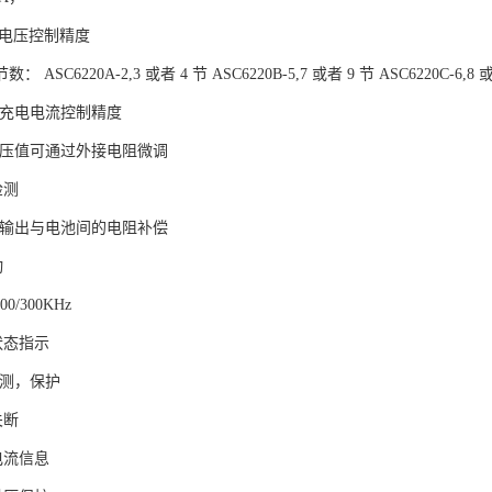
5％的充电电压控制精度
 ASC6220A-2,3 或者 4 节 ASC6220B-5,7 或者 9 节 ASC6220C-6
的可编程充电电流控制精度
充电电压值可通过外接电阻微调
 智能电池检测
充电器输出与电池间的电阻补偿
 内置软启动
关频率 400/300KHz
LED 充电状态指示
电池短路检测，保护
 内置过温关断
 输出充电电流信息