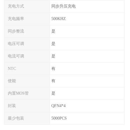
充电方式
同步升压充电
充电频率
500KHZ
同步整流
是
电压可调
是
电流可调
是
NTC
有
使能
有
内置MOS管
是
封装
QFN4*4
最少包装
5000PCS