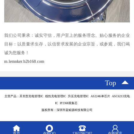
我们公司秉承：诚实守信，用户至上的服务理念。贴心服务的企业
目标：以质量求生存，以信誉求发展的企业宗旨，或参观，我们竭
诚为您服务！
m.lemnker.b2b168.com
Top
主营产品：开关型充电管理IC 线性充电管理IC 升压充电管理IC AS224K单芯片 ASC6213充电
IC IP2368英集芯
版权所有：深圳市蓝鲸源科技有限公司
首页
在线QQ
13632967382
在线留言