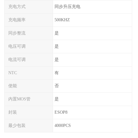
充电方式
同步升压充电
充电频率
500KHZ
同步整流
是
电压可调
是
电流可调
是
NTC
有
使能
否
内置MOS管
是
封装
ESOP8
最少包装
4000PCS