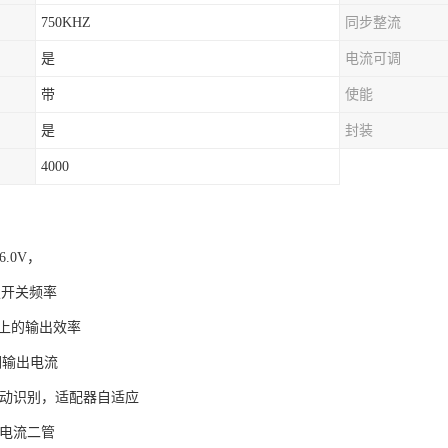
750KHZ
同步整流
是
电流可调
带
使能
是
封装
4000
6.0V，
固定开关频率
以上的输出效率
调输出电流
自动识别，适配器自适应
灌电流二管