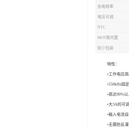
充电频率
充电芯片
电压可调
NTC
MOS管内置
较少包装
特性：
•工作电压高
•550kHz
•高达90%
•大3A的可
•输入电流
•无需防反