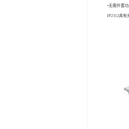
•无需外置
IP231