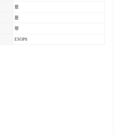
是
是
带
ESOP8