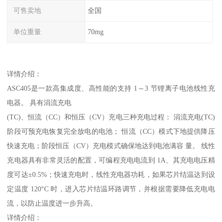
可售卖地
全国
单位重量
70mg
详情介绍：
ASC405是一款高集成度、高性能的支持 1～3 节锂离子电池线性充
电器。 具有涓流充电
(TC)、恒流（CC）和恒压（CV）充电三种充电过程： 涓流充电(TC)
阶段可预充电恢复完全放电的电池； 恒流（CC）模式下地提供降压
快速充电；阶段恒压（CV）充电模式确保地达到电池满容 量。 线性
充电器具有非常灵活的配置，可编程充电电流到 1A、其充电电压精
度可达±0.5%；快速充电时，线性充电器功耗，如果芯片结温达到设
定温度 120°C 时，进入芯片结温环路调节，并根据需要降低充电电
流，以防止温度进一步升高。
详情介绍：