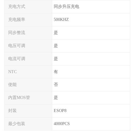
充电方式
同步升压充电
充电频率
500KHZ
同步整流
是
电压可调
是
电流可调
是
NTC
有
使能
否
内置MOS管
是
封装
ESOP8
最少包装
4000PCS