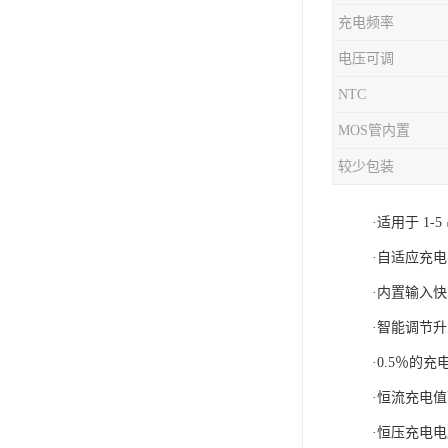
充电频率
充电芯片
电压可调
NTC
MOS管内置
较少包装
·适用于 1
·自适应充电
·内置输入快
·智能调节
·0.5％的
·恒流充电
·恒压充电