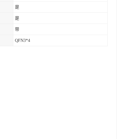
是
是
带
QFN3*4