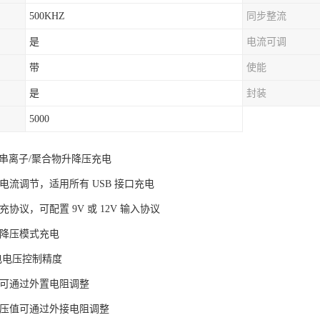
500KHZ
同步整流
是
电流可调
带
使能
是
封装
5000
-5 串离子/聚合物升降压充电
电流调节，适用所有 USB 接口充电
充协议，可配置 9V 或 12V 输入协议
升降压模式充电
充电电压控制精度
值可通过外置电阻调整
电压值可通过外接电阻调整