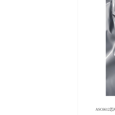
ASC66