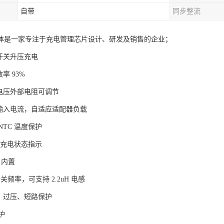
自带
同步整流
体是一家专注于充电管理芯片设计、研发及销售的企业；
开关升压充电
率 93%
电电压外部电阻可调节
节输入电流，自适应适配器负载
NTC 温度保护
D 充电状态指示
S 内置
 开关频率，可支持 2.2uH 电感
流、过压、短路保护
保护