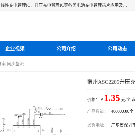
深圳市蓝鲸源科技有限公司是一家专注于开关型充电管理IC、线性充电管理IC、升压充电管理IC等各类电池充电管理芯片应用及芯片销售的企业，多年来公司为众多企业解决充电应用难题，设计缺陷，EMC超量等问题，是一家以充电技术指导为核心的充电芯片销售公司。
企业视频
公司介绍
公司动态
C方案 同步整流
宿州ASC2205升压
1.35
价格：￥
元/个 
产品数量：
400000.00个
发货地址：
广东省深圳