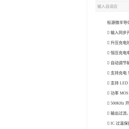
输入自适应
充电芯片
标源微半导
 输入同步
 升压充电效
 恒压充
 自动调
 支持充电 
 支持 LE
 功率 MO
 500KHz
 输出过
 IC 过温