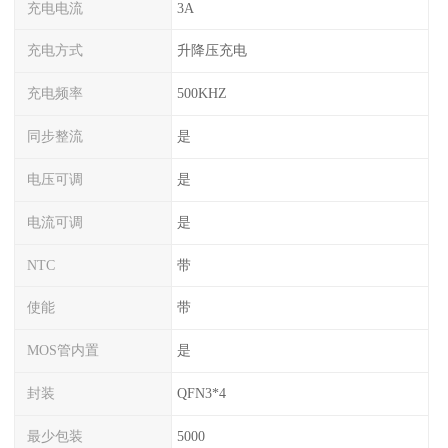
充电电流
3A
充电方式
升降压充电
充电频率
500KHZ
同步整流
是
电压可调
是
电流可调
是
NTC
带
使能
带
MOS管内置
是
封装
QFN3*4
最少包装
5000