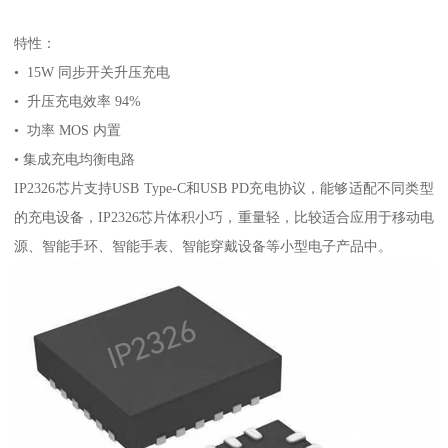
特性：
• 15W 同步开关升压充电
• 升压充电效率 94%
• 功率 MOS 内置
• 集成充电均衡电路
IP2326芯片支持USB Type-C和USB PD充电协议，能够适配不同类型
的充电设备，IP2326芯片体积小巧，重量轻，比较适合应用于移动电
源、智能手环、智能手表、智能穿戴设备等小型电子产品中。