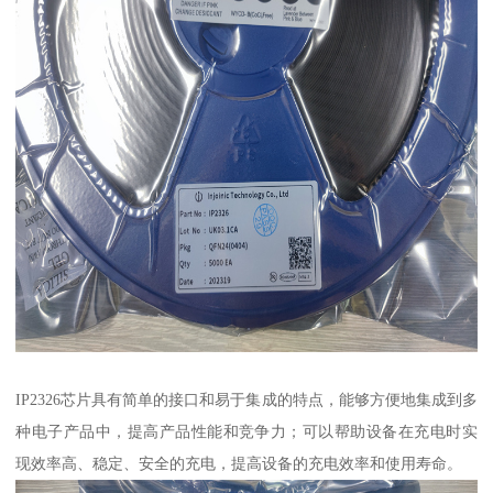
IP2326芯片具有简单的接口和易于集成的特点，能够方便地集成到多
种电子产品中，提高产品性能和竞争力；可以帮助设备在充电时实
现效率高、稳定、安全的充电，提高设备的充电效率和使用寿命。