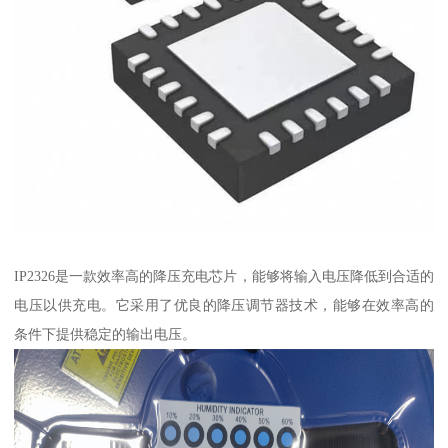
IP2326是一款效率高的降压充电芯片，能够将输入电压降低到合适的
电压以供充电。它采用了优良的降压调节器技术，能够在效率高的
条件下提供稳定的输出电压。