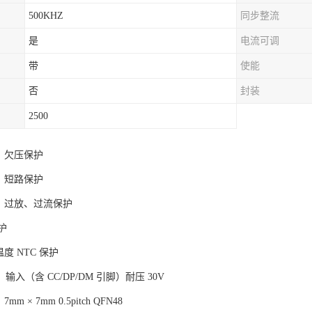
500KHZ
同步整流
是
电流可调
带
使能
否
封装
2500
、欠压保护
、短路保护
充、过放、过流保护
保护
度 NTC 保护
V，输入（含 CC/DP/DM 引脚）耐压 30V
m × 7mm 0.5pitch QFN48