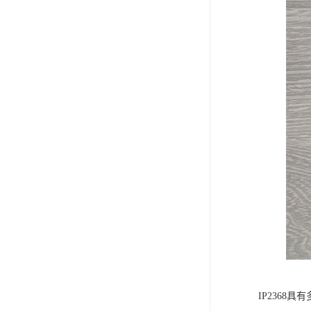
IP236