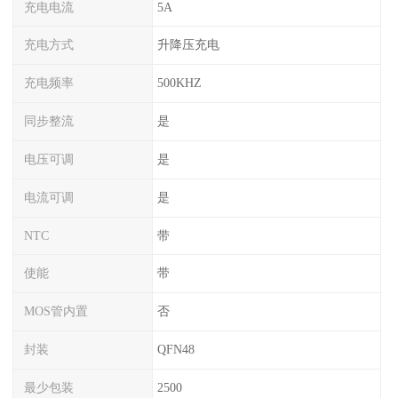
充电电流
5A
充电方式
升降压充电
充电频率
500KHZ
同步整流
是
电压可调
是
电流可调
是
NTC
带
使能
带
MOS管内置
否
封装
QFN48
最少包装
2500