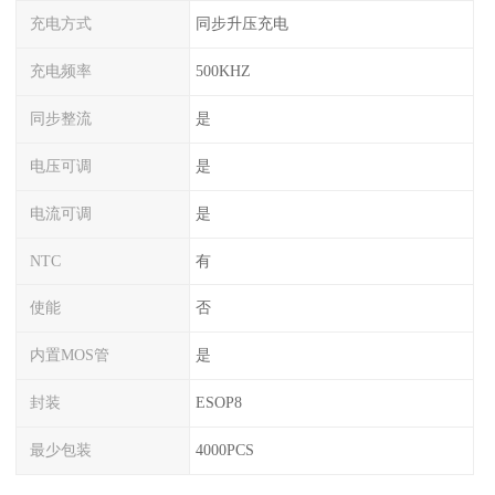
充电方式
同步升压充电
充电频率
500KHZ
同步整流
是
电压可调
是
电流可调
是
NTC
有
使能
否
内置MOS管
是
封装
ESOP8
最少包装
4000PCS