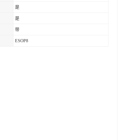
是
是
带
ESOP8