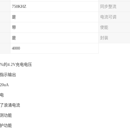
750KHZ
同步整流
是
电流可调
带
使能
是
封装
4000
1%的4.2V充电电压
双指示输出
0uA
充电
制了浪涌电流
监测功能
保护功能