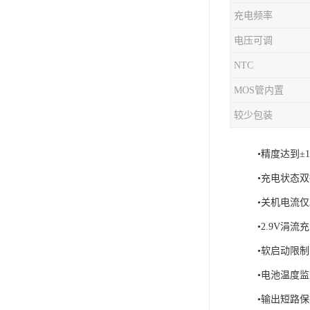
充电频率
充电芯片
电压可调
NTC
MOS管内置
较少包装
•精度达到±
•充电状态
•关机电流仅2
•2.9V涓流
•软启动限
•电池温度
•输出短路