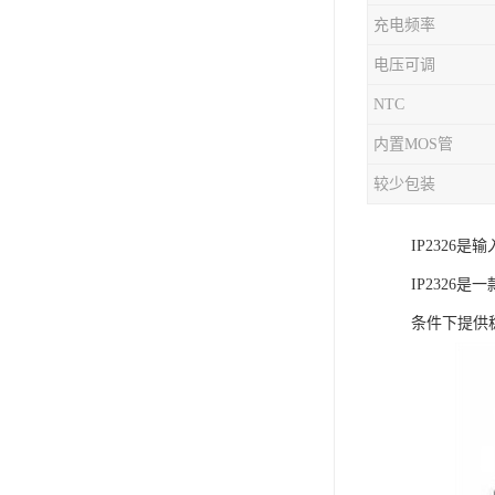
充电频率
充电芯片
电压可调
NTC
内置MOS管
较少包装
IP2326
IP232
条件下提供