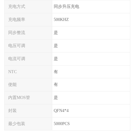
充电方式
同步升压充电
充电频率
500KHZ
同步整流
是
电压可调
是
电流可调
是
NTC
有
使能
有
内置MOS管
是
封装
QFN4*4
最少包装
5000PCS