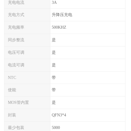
充电电流
3A
充电方式
升降压充电
充电频率
500KHZ
同步整流
是
电压可调
是
电流可调
是
NTC
带
使能
带
MOS管内置
是
封装
QFN3*4
最少包装
5000