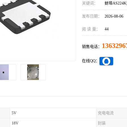
关键词：
蚌埠AS224
发布日期：
2026-08-06
阅 读 量：
44
1363296
销售电话：
在线QQ：
5V
充电电流
18V
封装