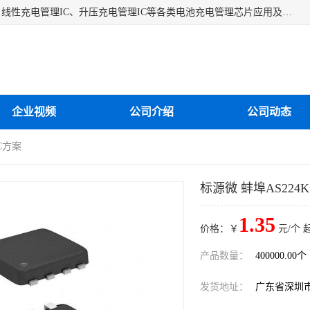
深圳市蓝鲸源科技有限公司是一家专注于开关型充电管理IC、线性充电管理IC、升压充电管理IC等各类电池充电管理芯片应用及芯片销售的企业，多年来公司为众多企业解决充电应用难题，设计缺陷，EMC超量等问题，是一家以充电技术指导为核心的充电芯片销售公司。
企业视频
公司介绍
公司动态
C方案
标源微 蚌埠AS224
1.35
价格：￥
元/个 
产品数量：
400000.00个
发货地址：
广东省深圳