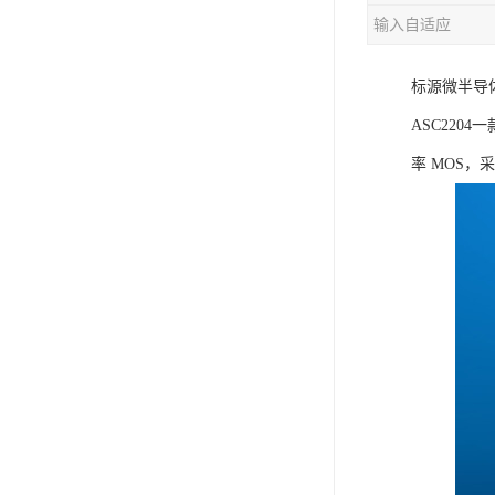
输入自适应
充电芯片
标源微半导
ASC220
率 MOS，