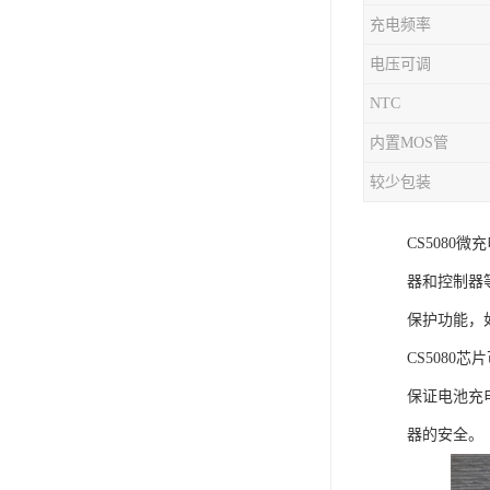
充电频率
充电芯片
电压可调
NTC
内置MOS管
较少包装
CS508
器和控制器
保护功能，
CS508
保证电池充
器的安全。