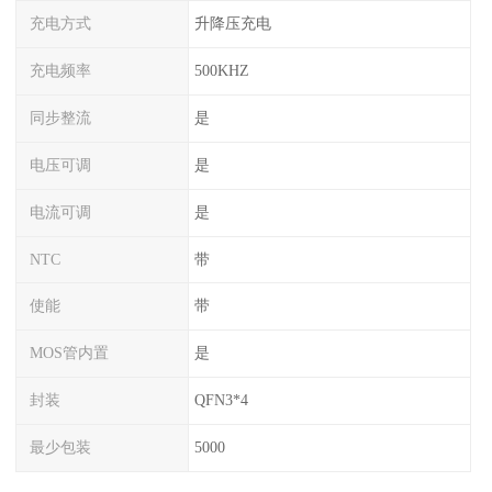
充电方式
升降压充电
充电频率
500KHZ
同步整流
是
电压可调
是
电流可调
是
NTC
带
使能
带
MOS管内置
是
封装
QFN3*4
最少包装
5000