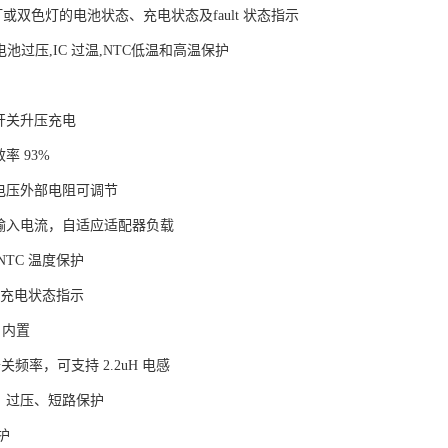
灯或双色灯的电池状态、充电状态及fault 状态指示
,电池过压,IC 过温,NTC低温和高温保护
开关升压充电
率 93%
电电压外部电阻可调节
节输入电流，自适应适配器负载
NTC 温度保护
D 充电状态指示
S 内置
 开关频率，可支持 2.2uH 电感
流、过压、短路保护
保护