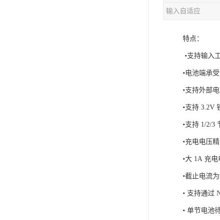
输入自适应
充电芯片
特点：
•支持输入工作
•电池端承受
•支持外部电阻
•支持 3.2
•支持 1/2
•充电电压精
•大 1A 
•截止电流为设
• 支持通过
• 单节电池