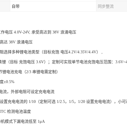
自带
同步整流
电压 4.0V-24V, 承受高达到 38V 浪涌电压
高达 38V 浪涌电压
选择多种锂电池类型（目标充饱 电压4.2V/4.35V/4.4V） ,
V 铁锂（目标 充饱电压 3.6V）；定制可实现单节电池充饱电压范围：3.6V~4.4
/3 节锂电池充电（2/3 串锂电需定制）
度±0.5%
充电电流，外部电阻可设定充电电流
置充电电流的 1/10（定制可选 1/2.5，1/5，1/20 设置充电电流），小可
 NTC 检测电池温度
待机模式下漏电流低至 1μA