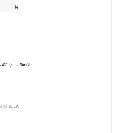
有
V（step=50mV）
达到 10mA