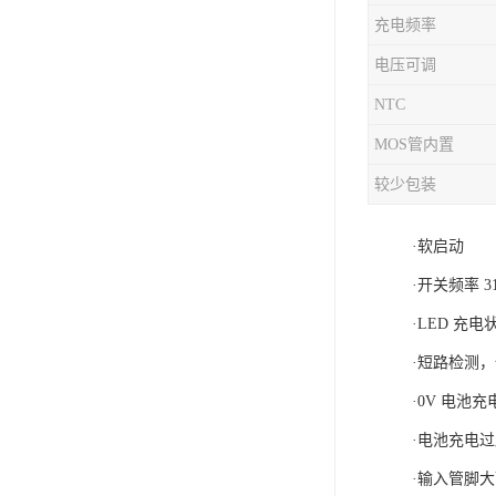
充电频率
充电芯片
电压可调
NTC
MOS管内置
较少包装
·软启动
·开关频率 3
·LED 充
·短路检测
·0V 电池充
·电池充电
·输入管脚大耐