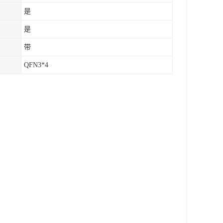
是
是
带
QFN3*4