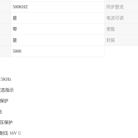
500KHZ
同步整流
是
电流可调
带
使能
是
封装
5000
15KHz
电状态指示
，保护
电
过压保护
压 16V 