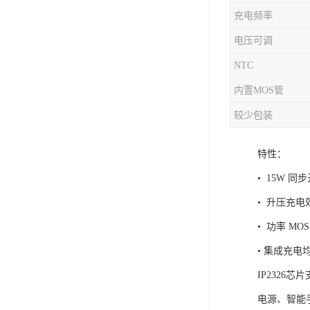
充电频率
充电芯片
电压可调
NTC
内置MOS管
较少包装
特性：
• 15W 
• 升压充电
• 功率 MO
• 集成充电
IP2326
电源、智能