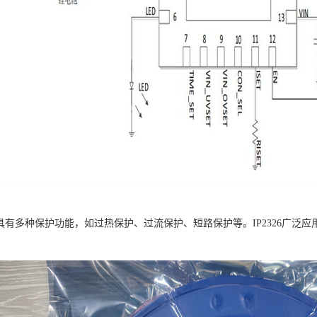
6芯片具有多种保护功能，如过热保护、过流保护、短路保护等。IP2326广