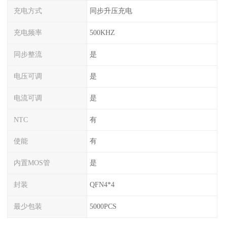
充电方式
同步升压充电
充电频率
500KHZ
同步整流
是
电压可调
是
电流可调
是
NTC
有
使能
有
内置MOS管
是
封装
QFN4*4
最少包装
5000PCS