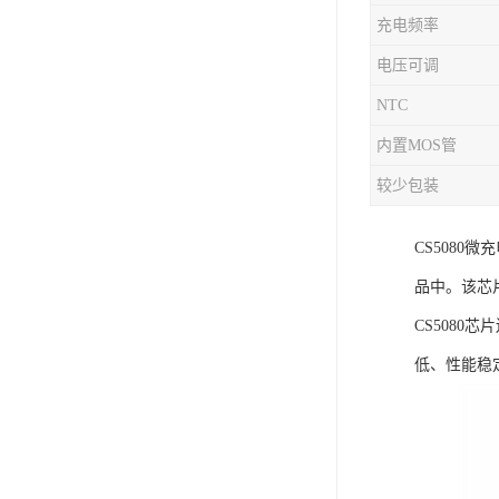
充电频率
充电芯片
电压可调
NTC
内置MOS管
较少包装
CS508
品中。该芯
CS508
低、性能稳