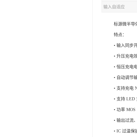
输入自适应
充电芯片
标源微半导
特点：
• 输入同
• 升压充电效
• 恒压充
• 自动调
• 支持充电 
• 支持 LE
• 功率 MOS
• 输出过流
• IC 过温