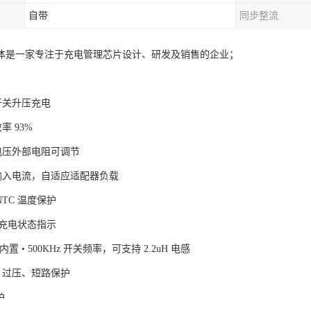
自带
同步整流
体是一家专注于充电管理芯片设计、研发及销售的企业；
步开关升压充电
率 93%
电电压外部电阻可调节
节输入电流，自适应适配器负载
NTC 温度保护
D 充电状态指示
 内置 • 500KHz 开关频率，可支持 2.2uH 电感
、过压、短路保护
保护