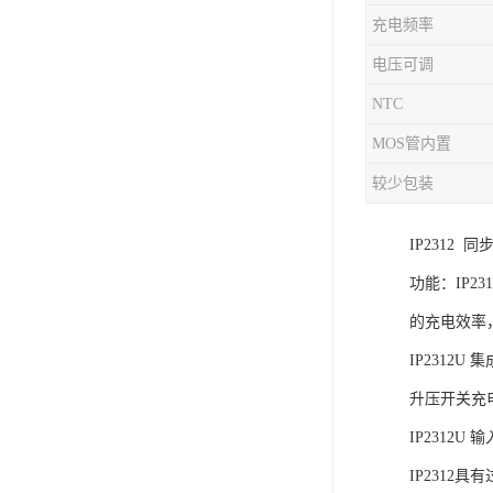
充电频率
充电芯片
电压可调
NTC
MOS管内置
较少包装
IP2312
功能：IP2
的充电效率
IP2312
升压开关充电
IP2312
IP231