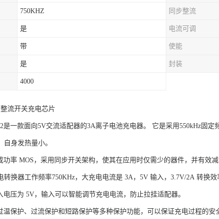
750KHZ
同步整流
是
电流可调
带
使能
是
封装
4000
 同步整流开关充电芯片
312是一款面向5V交流适配器的3A离子电池充电器。 它是采用550kHz
，自身发热量小。
U 集成功率 MOS，采用同步开关架构，使其在应用时仅需少的器件，并有效减小
转换器工作频率750KHz，大充电电流是 3A，5V 输入，3.7V/2A 转
U 输入电压为 5V，输入可以智能调节充电电流，防止拉挂适配器。
2具有过温保护、过流保护和短路保护等多种保护功能，可以保证充电过程的安全