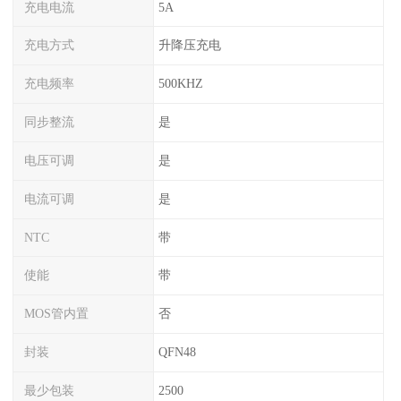
充电电流
5A
充电方式
升降压充电
充电频率
500KHZ
同步整流
是
电压可调
是
电流可调
是
NTC
带
使能
带
MOS管内置
否
封装
QFN48
最少包装
2500